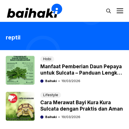
Skip
M
to
content
reptil
Hobi
Manfaat Pemberian Daun Pepaya
untuk Sulcata – Panduan Lengkap
dan Praktis
Baihaki
19/03/2026
Lifestyle
Cara Merawat Bayi Kura Kura
Sulcata dengan Praktis dan Aman
Baihaki
19/03/2026