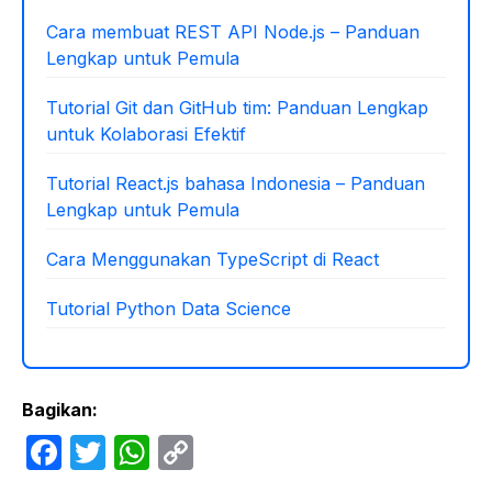
Cara membuat REST API Node.js – Panduan
Lengkap untuk Pemula
Tutorial Git dan GitHub tim: Panduan Lengkap
untuk Kolaborasi Efektif
Tutorial React.js bahasa Indonesia – Panduan
Lengkap untuk Pemula
Cara Menggunakan TypeScript di React
Tutorial Python Data Science
Bagikan:
F
T
W
C
a
w
h
o