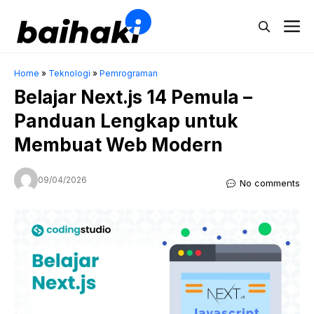
Skip
M
to
content
Home
»
Teknologi
»
Pemrograman
Belajar Next.js 14 Pemula –
Panduan Lengkap untuk
Membuat Web Modern
09/04/2026
No comments