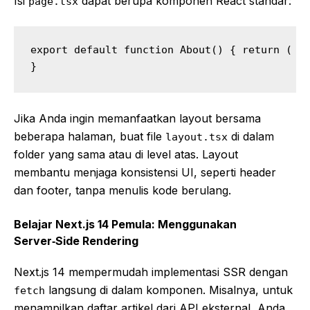
Isi
dapat berupa komponen React standar:
page.tsx
export default function About() { return ( <m
}
Jika Anda ingin memanfaatkan layout bersama
beberapa halaman, buat file
di dalam
layout.tsx
folder yang sama atau di level atas. Layout
membantu menjaga konsistensi UI, seperti header
dan footer, tanpa menulis kode berulang.
Belajar Next.js 14 Pemula: Menggunakan
Server‑Side Rendering
Next.js 14 mempermudah implementasi SSR dengan
langsung di dalam komponen. Misalnya, untuk
fetch
menampilkan daftar artikel dari API eksternal, Anda