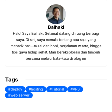
c
itt
at
p
e
er
s
y
b
A
Li
o
p
n
Baihaki
o
p
k
Halo! Saya Baihaki. Selamat datang di ruang berbagi
k
saya. Di sini, saya menulis tentang apa saja yang
menarik hati—mulai dari hobi, perjalanan wisata, hingga
tips gaya hidup sehat. Mari bereksplorasi dan tumbuh
bersama melalui kata-kata di blog ini.
Tags
deploy
hosting
Tutorial
VPS
web server