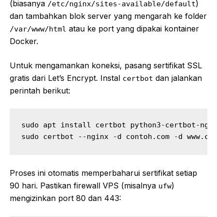
(biasanya
)
/etc/nginx/sites-available/default
dan tambahkan blok server yang mengarah ke folder
atau ke port yang dipakai kontainer
/var/www/html
Docker.
Untuk mengamankan koneksi, pasang sertifikat SSL
gratis dari Let’s Encrypt. Instal
dan jalankan
certbot
perintah berikut:
sudo apt install certbot python3‑certbot‑ngin
sudo certbot --nginx -d contoh.com -d www.co
Proses ini otomatis memperbaharui sertifikat setiap
90 hari. Pastikan firewall VPS (misalnya
)
ufw
mengizinkan port 80 dan 443: