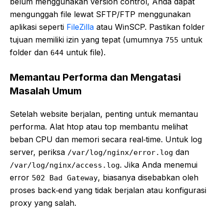
belum menggunakan version control, Anda dapat
mengunggah file lewat SFTP/FTP menggunakan
aplikasi seperti
FileZilla
atau WinSCP. Pastikan folder
tujuan memiliki izin yang tepat (umumnya
untuk
755
folder dan
untuk file).
644
Memantau Performa dan Mengatasi
Masalah Umum
Setelah website berjalan, penting untuk memantau
performa. Alat htop atau top membantu melihat
beban CPU dan memori secara real‑time. Untuk log
server, periksa
dan
/var/log/nginx/error.log
. Jika Anda menemui
/var/log/nginx/access.log
error
, biasanya disebabkan oleh
502 Bad Gateway
proses back‑end yang tidak berjalan atau konfigurasi
proxy yang salah.