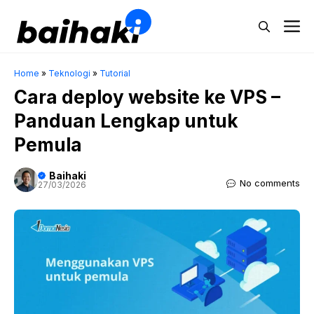
Skip
M
to
content
Home
»
Teknologi
»
Tutorial
Cara deploy website ke VPS –
Panduan Lengkap untuk
Pemula
Baihaki
No comments
27/03/2026