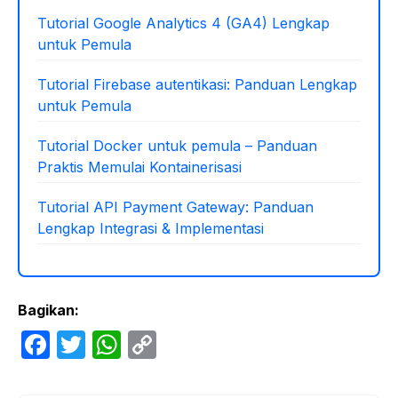
Tutorial Google Analytics 4 (GA4) Lengkap
untuk Pemula
Tutorial Firebase autentikasi: Panduan Lengkap
untuk Pemula
Tutorial Docker untuk pemula – Panduan
Praktis Memulai Kontainerisasi
Tutorial API Payment Gateway: Panduan
Lengkap Integrasi & Implementasi
Bagikan:
F
T
W
C
a
w
h
o