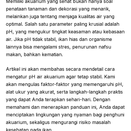
Memiliki akuarium yang sehat bukan hanya soal
penataan tanaman dan dekorasi yang menarik,
melainkan juga tentang menjaga kualitas air yang
optimal. Salah satu parameter paling krusial adalah
pH, yang mengukur tingkat keasaman atau kebasaan
air. Jika pH tidak stabil, ikan hias dan organisme
lainnya bisa mengalami stres, penurunan nafsu
makan, bahkan kematian.
Artikel ini akan membahas secara mendetail cara
mengatur pH air akuarium agar tetap stabil. Kami
akan mengulas faktor-faktor yang memengaruhi pH,
alat ukur yang akurat, serta langkah-langkah praktis
yang dapat Anda terapkan sehari-hari. Dengan
memahami dan menerapkan panduan ini, Anda dapat
menciptakan lingkungan yang nyaman bagi penghuni
akuarium, sekaligus mengurangi risiko masalah
kesehatan pada ikan.