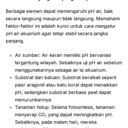
Berbagai elemen dapat memengaruhi pH air, baik
secara langsung maupun tidak langsung. Memahami
faktor-faktor ini adalah kunci untuk
cara mengatur
pH air akuarium agar tetap stabil
secara jangka
panjang.
Air sumber: Air keran memiliki pH bervariasi
tergantung wilayah. Sebaiknya uji pH air sebelum
menggunakannya sebagai air isi akuarium.
Substrat dan batuan: Substrat beralkali seperti
pasir aragonit atau batu koral dapat menaikkan
pH, sedangkan substrat berbasis peat dapat
menurunkannya.
Tanaman hidup: Selama fotosintesis, tanaman
menyerap CO₂ yang dapat meningkatkan pH.
Sebaliknya, pada malam hari, mereka