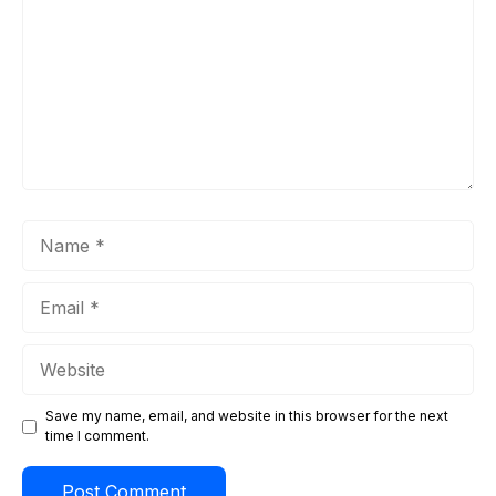
Name
Email
Website
Save my name, email, and website in this browser for the next
time I comment.