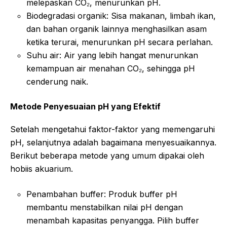
melepaskan CO₂, menurunkan pH.
Biodegradasi organik: Sisa makanan, limbah ikan,
dan bahan organik lainnya menghasilkan asam
ketika terurai, menurunkan pH secara perlahan.
Suhu air: Air yang lebih hangat menurunkan
kemampuan air menahan CO₂, sehingga pH
cenderung naik.
Metode Penyesuaian pH yang Efektif
Setelah mengetahui faktor-faktor yang memengaruhi
pH, selanjutnya adalah bagaimana menyesuaikannya.
Berikut beberapa metode yang umum dipakai oleh
hobiis akuarium.
Penambahan buffer: Produk buffer pH
membantu menstabilkan nilai pH dengan
menambah kapasitas penyangga. Pilih buffer