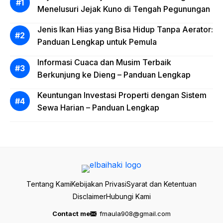
Menelusuri Jejak Kuno di Tengah Pegunungan
Jenis Ikan Hias yang Bisa Hidup Tanpa Aerator:
Panduan Lengkap untuk Pemula
Informasi Cuaca dan Musim Terbaik
Berkunjung ke Dieng – Panduan Lengkap
Keuntungan Investasi Properti dengan Sistem
Sewa Harian – Panduan Lengkap
Tentang Kami
Kebijakan Privasi
Syarat dan Ketentuan
Disclaimer
Hubungi Kami
Contact me
fmaula908@gmail.com