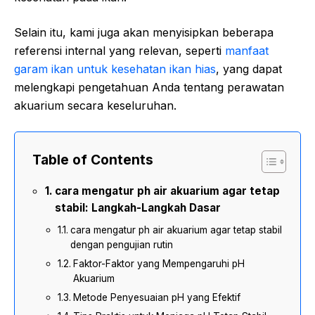
Selain itu, kami juga akan menyisipkan beberapa
referensi internal yang relevan, seperti
manfaat
garam ikan untuk kesehatan ikan hias
, yang dapat
melengkapi pengetahuan Anda tentang perawatan
akuarium secara keseluruhan.
Table of Contents
cara mengatur ph air akuarium agar tetap
stabil: Langkah-Langkah Dasar
cara mengatur ph air akuarium agar tetap stabil
dengan pengujian rutin
Faktor-Faktor yang Mempengaruhi pH
Akuarium
Metode Penyesuaian pH yang Efektif