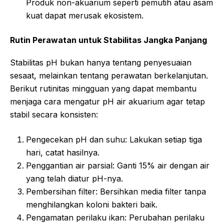
Produk non-akuarium seperti pemutih atau asam
kuat dapat merusak ekosistem.
Rutin Perawatan untuk Stabilitas Jangka Panjang
Stabilitas pH bukan hanya tentang penyesuaian
sesaat, melainkan tentang perawatan berkelanjutan.
Berikut rutinitas mingguan yang dapat membantu
menjaga cara mengatur pH air akuarium agar tetap
stabil secara konsisten:
Pengecekan pH dan suhu: Lakukan setiap tiga
hari, catat hasilnya.
Penggantian air parsial: Ganti 15% air dengan air
yang telah diatur pH-nya.
Pembersihan filter: Bersihkan media filter tanpa
menghilangkan koloni bakteri baik.
Pengamatan perilaku ikan: Perubahan perilaku