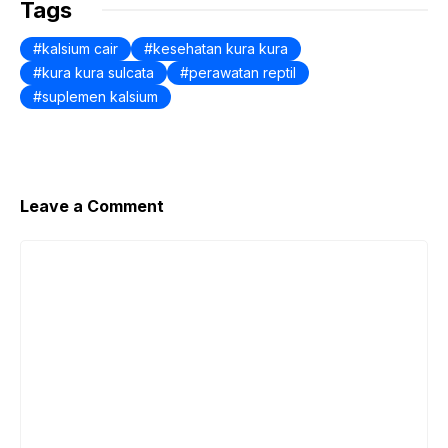
k
Tags
kalsium cair
kesehatan kura kura
kura kura sulcata
perawatan reptil
suplemen kalsium
Leave a Comment
Comment