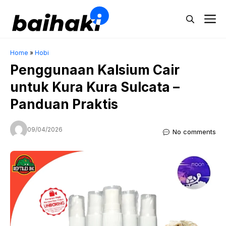
Skip
M
to
content
Home
»
Hobi
Penggunaan Kalsium Cair
untuk Kura Kura Sulcata –
Panduan Praktis
09/04/2026
No comments