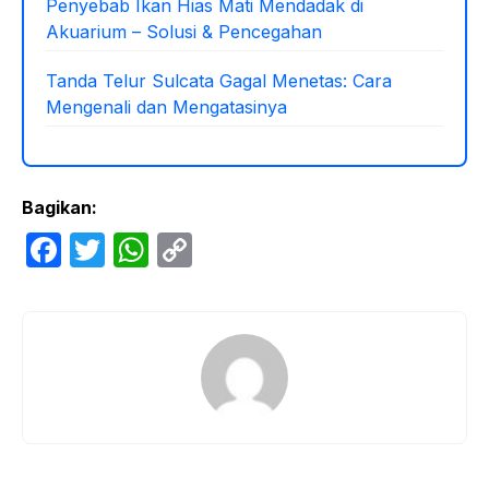
Penyebab Ikan Hias Mati Mendadak di
Akuarium – Solusi & Pencegahan
Tanda Telur Sulcata Gagal Menetas: Cara
Mengenali dan Mengatasinya
Bagikan:
F
T
W
C
a
w
h
o
c
itt
at
p
e
er
s
y
b
A
Li
o
p
n
o
p
k