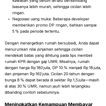
kawasan yang belum terlalu berkembang
biasanya lebih murah, sehingga cicilan lebih
ringan.
Negosiasi uang muka: Beberapa developer
memberikan promo DP ringan, bahkan sampai
5 % pada periode tertentu.
Dengan menargetkan rumah bersubsidi, Anda dapat
menurunkan nilai pinjaman sehingga cicilan
mendekati batas yang dihitung pada tips membeli
rumah KPR dengan gaji UMR. Misalnya, rumah
dengan harga Rp 180 juta, DP 10 % menjadi Rp 18 juta,
dan pinjaman Rp 162 juta. Cicilan 20‑tahun dengan
bunga 8 % dapat berada di sekitar Rp 1,5 juta—masih
di atas 30 % UMR, namun jauh lebih terjangkau
dibanding contoh sebelumnya.
Meningkatkan Kemampuan Membayar