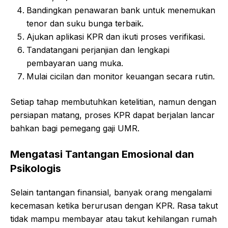
Bandingkan penawaran bank untuk menemukan
tenor dan suku bunga terbaik.
Ajukan aplikasi KPR dan ikuti proses verifikasi.
Tandatangani perjanjian dan lengkapi
pembayaran uang muka.
Mulai cicilan dan monitor keuangan secara rutin.
Setiap tahap membutuhkan ketelitian, namun dengan
persiapan matang, proses KPR dapat berjalan lancar
bahkan bagi pemegang gaji UMR.
Mengatasi Tantangan Emosional dan
Psikologis
Selain tantangan finansial, banyak orang mengalami
kecemasan ketika berurusan dengan KPR. Rasa takut
tidak mampu membayar atau takut kehilangan rumah