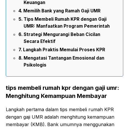
Keuangan
Memilih Bank yang Ramah Gaji UMR
Tips Membeli Rumah KPR dengan Gaji
UMR: Manfaatkan Program Pemerintah
Strategi Mengurangi Beban Cicilan
Secara Efektif
Langkah Praktis Memulai Proses KPR
Mengatasi Tantangan Emosional dan
Psikologis
tips membeli rumah kpr dengan gaji umr:
Menghitung Kemampuan Membayar
Langkah pertama dalam tips membeli rumah KPR
dengan gaji UMR adalah menghitung kemampuan
membayar (KMB). Bank umumnya menggunakan