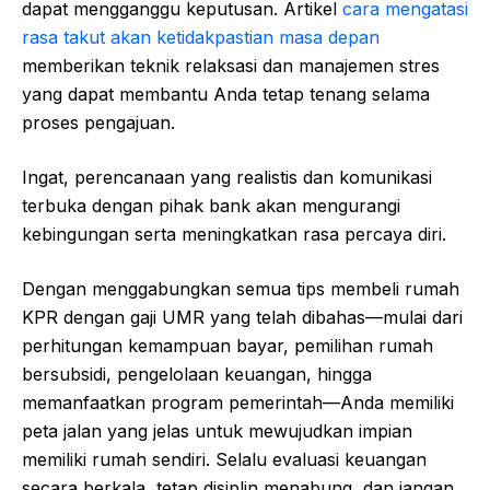
dapat mengganggu keputusan. Artikel
cara mengatasi
rasa takut akan ketidakpastian masa depan
memberikan teknik relaksasi dan manajemen stres
yang dapat membantu Anda tetap tenang selama
proses pengajuan.
Ingat, perencanaan yang realistis dan komunikasi
terbuka dengan pihak bank akan mengurangi
kebingungan serta meningkatkan rasa percaya diri.
Dengan menggabungkan semua tips membeli rumah
KPR dengan gaji UMR yang telah dibahas—mulai dari
perhitungan kemampuan bayar, pemilihan rumah
bersubsidi, pengelolaan keuangan, hingga
memanfaatkan program pemerintah—Anda memiliki
peta jalan yang jelas untuk mewujudkan impian
memiliki rumah sendiri. Selalu evaluasi keuangan
secara berkala, tetap disiplin menabung, dan jangan