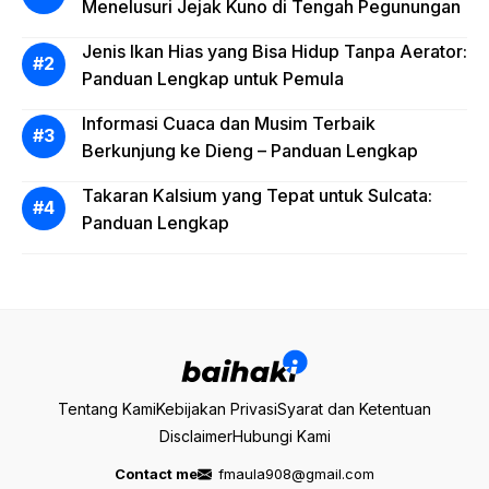
Menelusuri Jejak Kuno di Tengah Pegunungan
Jenis Ikan Hias yang Bisa Hidup Tanpa Aerator:
Panduan Lengkap untuk Pemula
Informasi Cuaca dan Musim Terbaik
Berkunjung ke Dieng – Panduan Lengkap
Takaran Kalsium yang Tepat untuk Sulcata:
Panduan Lengkap
Tentang Kami
Kebijakan Privasi
Syarat dan Ketentuan
Disclaimer
Hubungi Kami
Contact me
fmaula908@gmail.com