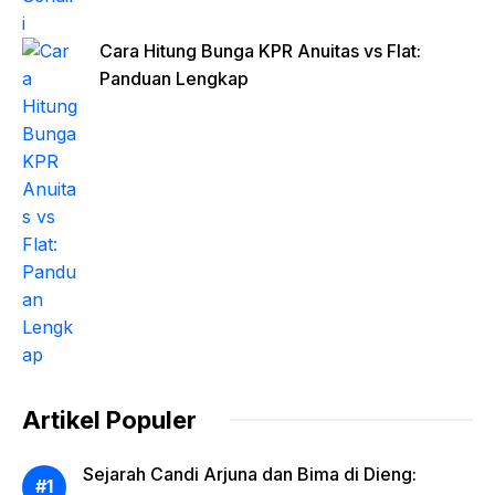
Cara Hitung Bunga KPR Anuitas vs Flat:
Panduan Lengkap
Artikel Populer
Sejarah Candi Arjuna dan Bima di Dieng: