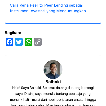
Cara Kerja Peer to Peer Lending sebagai
Instrumen Investasi yang Menguntungkan
Bagikan:
F
T
W
C
a
w
h
o
c
itt
at
p
e
er
s
y
b
A
Li
o
p
n
Baihaki
o
p
k
Halo! Saya Baihaki. Selamat datang di ruang berbagi
k
saya. Di sini, saya menulis tentang apa saja yang
menarik hati—mulai dari hobi, perjalanan wisata, hingga
tips gaya hidup sehat. Mari bereksplorasi dan tumbuh