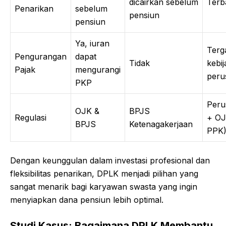
dicairkan sebelum
Terb
Penarikan
sebelum
pensiun
pensiun
Ya, iuran
Terg
Pengurangan
dapat
Tidak
kebi
Pajak
mengurangi
peru
PKP
Peru
OJK &
BPJS
Regulasi
+ OJ
BPJS
Ketenagakerjaan
PPK
Dengan keunggulan dalam investasi profesional dan
fleksibilitas penarikan, DPLK menjadi pilihan yang
sangat menarik bagi karyawan swasta yang ingin
menyiapkan dana pensiun lebih optimal.
Studi Kasus: Bagaimana DPLK Membantu