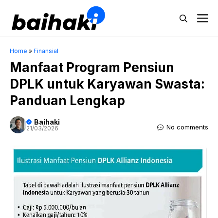
Skip
M
to
content
Home
»
Finansial
Manfaat Program Pensiun
DPLK untuk Karyawan Swasta:
Panduan Lengkap
Baihaki
No comments
21/03/2026