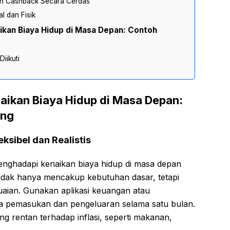
an Cashback Secara Cerdas
l dan Fisik
ikan Biaya Hidup di Masa Depan: Contoh
iikuti
aikan Biaya Hidup di Masa Depan:
ing
ksibel dan Realistis
enghadapi kenaikan biaya hidup di masa depan
dak hanya mencakup kebutuhan dasar, tetapi
aian. Gunakan aplikasi keuangan atau
a pemasukan dan pengeluaran selama satu bulan.
ing rentan terhadap inflasi, seperti makanan,