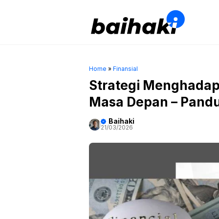
Skip
to
content
Home
»
Finansial
Strategi Menghadapi
Masa Depan – Pandu
Baihaki
21/03/2026