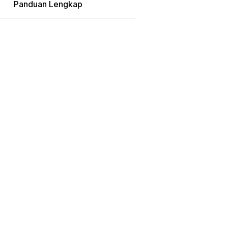
Panduan Lengkap