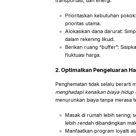
transportasi, dan energi.
Prioritaskan kebutuhan pokok: 
prioritas utama.
Alokasikan dana darurat: Sim
dalam rekening likuid.
Berikan ruang “buffer”: Sisip
fluktuasi harga.
2. Optimalkan Pengeluaran H
Penghematan tidak selalu berarti 
menghadapi kenaikan biaya hidup 
menurunkan biaya tanpa merasa ter
Masak di rumah lebih sering; se
lebih rendah dibandingkan maka
Manfaatkan program loyalti a