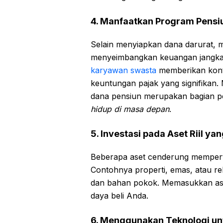
4. Manfaatkan Program Pensi
Selain menyiapkan dana darurat, 
menyeimbangkan keuangan jangka
karyawan swasta
memberikan kontr
keuntungan pajak yang signifikan.
dana pensiun merupakan bagian pe
hidup di masa depan
.
5. Investasi pada Aset Riil yan
Beberapa aset cenderung memperta
Contohnya properti, emas, atau r
dan bahan pokok. Memasukkan aset-
daya beli Anda.
6. Menggunakan Teknologi un