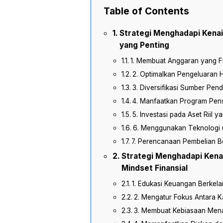
Table of Contents
Strategi Menghadapi Kenai
yang Penting
1. Membuat Anggaran yang Fle
2. Optimalkan Pengeluaran 
3. Diversifikasi Sumber Pen
4. Manfaatkan Program Pen
5. Investasi pada Aset Riil y
6. Menggunakan Teknologi 
7. Perencanaan Pembelian B
Strategi Menghadapi Kena
Mindset Finansial
1. Edukasi Keuangan Berkela
2. Mengatur Fokus Antara 
3. Membuat Kebiasaan Men