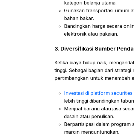
kategori belanja utama.
Gunakan transportasi umum a
bahan bakar.
Bandingkan harga secara onli
elektronik atau pakaian.
3. Diversifikasi Sumber Pend
Ketika biaya hidup naik, mengandal
tinggi. Sebagai bagian dari strate
pertimbangkan untuk menambah al
Investasi di platform securitie
lebih tinggi dibandingkan tabu
Menjual barang atau jasa secar
desain atau penulisan.
Berpartisipasi dalam program af
margin menguntungkan.