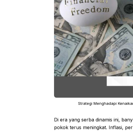
Strategi Menghadapi Kenaika
Di era yang serba dinamis ini, ba
pokok terus meningkat. Inflasi, pe