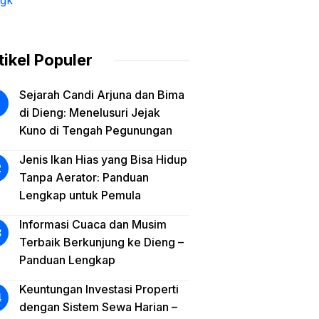
tikel Populer
Sejarah Candi Arjuna dan Bima
di Dieng: Menelusuri Jejak
Kuno di Tengah Pegunungan
Jenis Ikan Hias yang Bisa Hidup
Tanpa Aerator: Panduan
Lengkap untuk Pemula
Informasi Cuaca dan Musim
Terbaik Berkunjung ke Dieng –
Panduan Lengkap
Keuntungan Investasi Properti
dengan Sistem Sewa Harian –