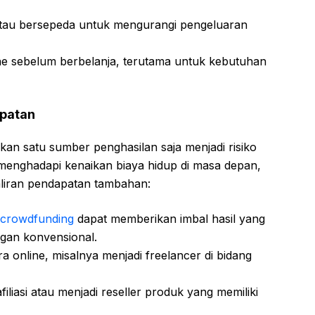
tau bersepeda untuk mengurangi pengeluaran
ne sebelum berbelanja, terutama untuk kebutuhan
apatan
kan satu sumber penghasilan saja menjadi risiko
gi menghadapi kenaikan biaya hidup di masa depan,
iran pendapatan tambahan:
s crowdfunding
dapat memberikan imbal hasil yang
ngan konvensional.
a online, misalnya menjadi freelancer di bidang
iliasi atau menjadi reseller produk yang memiliki